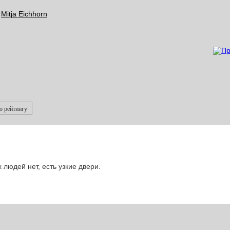
y
Mitja Eichhorn
о рейтингу
людей нет, есть узкие двери.