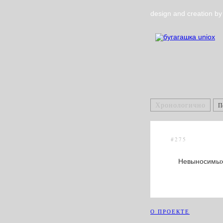
design and creation b
Хронологично
П
#275
Невыносимых 
О ПРОЕКТЕ