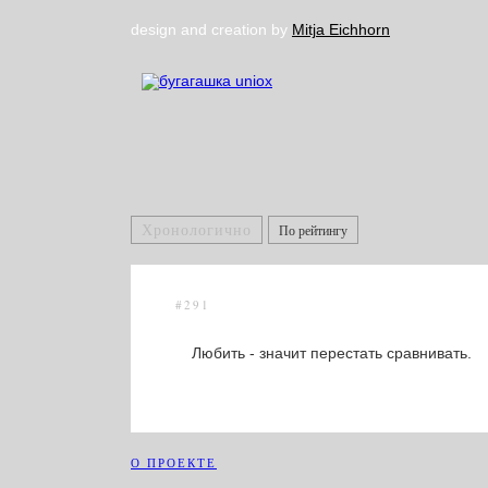
design and creation by
Mitja Eichhorn
Хронологично
По рейтингу
#291
Любить - значит перестать сравнивать.
О ПРОЕКТЕ